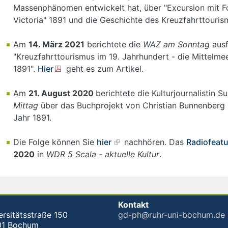
Massenphänomen entwickelt hat, über "Excursion mit Fo
Victoria" 1891 und die Geschichte des Kreuzfahrttouris
Am
14. März 2021
berichtete die
WAZ am Sonntag
ausf
"Kreuzfahrttourismus im 19. Jahrhundert - die Mittelmee
1891".
Hier
geht es zum Artikel.
Am
21. August 2020
berichtete die Kulturjournalistin 
Mittag
über das Buchprojekt von Christian Bunnenberg z
Jahr 1891.
Die Folge können Sie
hier
nachhören. Das
Radiofeatu
2020
in
WDR 5 Scala - aktuelle Kultur
.
Kontakt
ersitätsstraße 150
gd-ph@ruhr-uni-bochum.de
01 Bochum