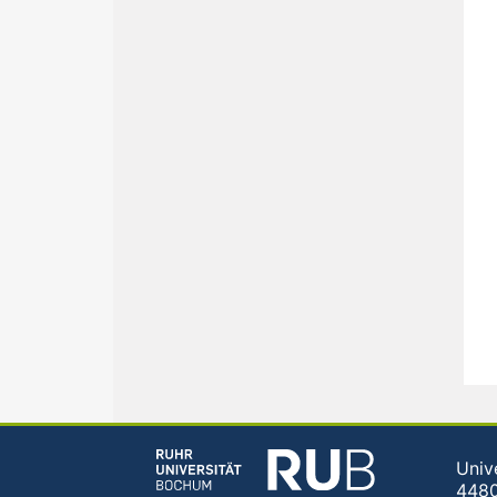
Univ
448