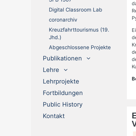
d
Digital Classroom Lab
R
P
coronarchiv
Kreuzfahrttourismus (19.
E
Jhd.)
d
K
Abgeschlossene Projekte
d
Publikationen
d
K
Lehre
B
Lehrprojekte
Fortbildungen
Public History
E
Kontakt
V