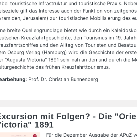
abei touristische Infrastruktur und touristische Praxis. N
eiseziele gilt das Interesse auch der Funktion von zeitgen
yramiden, Jerusalem) zur touristischen Mobilisierung des 
ine breite Quellengrundlage bietet wie durch ein Kaleidosko
eutschen Kreuzfahrtgeschichte, den Tourismus im 19. Jahrh
reuzfahrtschiffes und den Alltag von Touristen und Besatzun
em Osburg Verlag (Hamburg) wird die Geschichte der erste
er "Augusta Victoria" 1891 sehr nah an den und durch die Me
ulturgeschichte des frühen Kreuzfahrttourismus.
earbeitung:
Prof. Dr. Christian Bunnenberg
xcursion mit Folgen? - Die "Orie
ictoria" 1891
Für die Dezember Ausgabe der APuZ vo