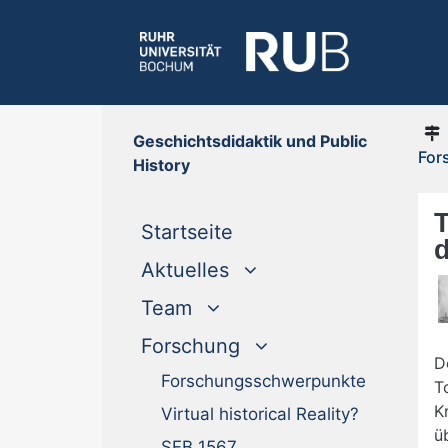
Geschichtsdidaktik und Public
For
History
(current)
Startseite
Aktuelles
Team
Forschung
D
Forschungsschwerpunkte
T
K
Virtual historical Reality?
ü
SFB 1567