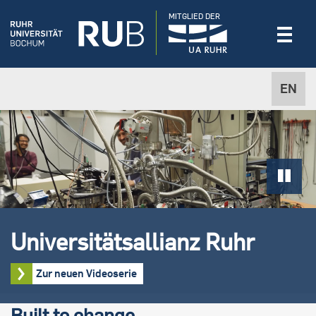
MITGLIED DER
EN
Universitätsallianz Ruhr
Zur neuen Videoserie
Built to change