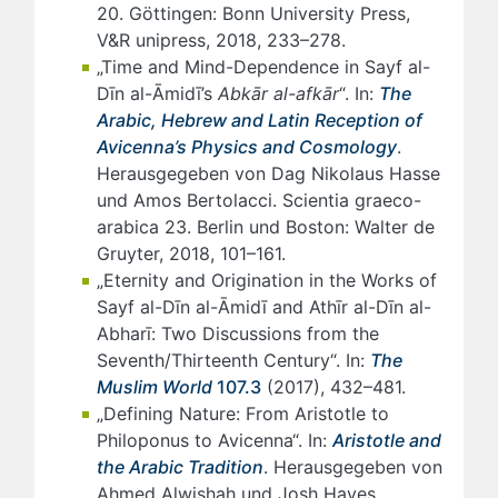
20. Göttingen: Bonn University Press,
V&R unipress, 2018, 233–278.
„Time and Mind-Dependence in Sayf al-
Dīn al-Āmidī
’s
Abkār al-afkār
“. In:
The
Arabic, Hebrew and Latin Reception of
Avicenna’s Physics and Cosmology
.
Herausgegeben von Dag Nikolaus Hasse
und Amos Bertolacci. Scientia graeco-
arabica 23. Berlin und Boston: Walter de
Gruyter, 2018, 101–161.
„Eternity and Origination in the Works of
Sayf al-Dīn al-Āmidī and Athīr al-Dīn al-
Abharī: Two Discussions from the
Seventh/Thirteenth Century“. In:
The
Muslim World
107.3
(2017), 432–481.
„Defining Nature: From Aristotle to
Philoponus to Avicenna“. In:
Aristotle and
the Arabic Tradition
. Herausgegeben von
Ahmed Alwishah und Josh Hayes.