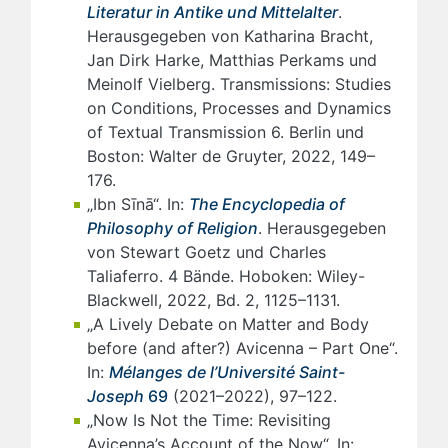
Literatur in Antike und Mittelalter
.
Herausgegeben von Katharina Bracht,
Jan Dirk Harke, Matthias Perkams und
Meinolf Vielberg. Transmissions: Studies
on Conditions, Processes and Dynamics
of Textual Transmission 6. Berlin und
Boston: Walter de Gruyter, 2022, 149–
176.
„Ibn Sīnā“. In:
The Encyclopedia of
Philosophy of Religion
. Herausgegeben
von Stewart Goetz und Charles
Taliaferro. 4 Bände. Hoboken: Wiley-
Blackwell, 2022, Bd. 2, 1125–1131.
„A Lively Debate on Matter and Body
before (and after?) Avicenna – Part One“.
In:
Mélanges de l’Université Saint-
Joseph
69
(2021–2022), 97–122.
„Now Is Not the Time: Revisiting
Avicenna’s Account of the Now“. In: