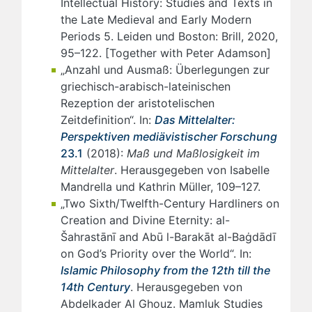
Intellectual History: Studies and Texts in
the Late Medieval and Early Modern
Periods 5. Leiden und Boston: Brill, 2020,
95–122. [Together with Peter Adamson]
„Anzahl und Ausmaß: Überlegungen zur
griechisch-arabisch-lateinischen
Rezeption der aristotelischen
Zeitdefinition“. In:
Das Mittelalter:
Perspektiven mediävistischer Forschung
23.1
(2018):
Maß und Maßlosigkeit im
Mittelalter
. Herausgegeben von Isabelle
Mandrella und Kathrin Müller, 109–127.
„Two Sixth/Twelfth-Century Hardliners on
Creation and Divine Eternity: al-
Šahrastānī and Abū l-Barakāt al-Baġdādī
on God’s Priority over the World“. In:
Islamic Philosophy from the 12th till the
14th Century
. Herausgegeben von
Abdelkader Al Ghouz. Mamluk Studies