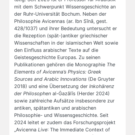
mit dem Schwerpunkt Wissensgeschichte an
der Ruhr-Universität Bochum. Neben der
Philosophie Avicennas (ar. Ibn Sīnā, gest.
428/1037) und ihrer Bedeutung untersucht er
die Rezeption (spät-)antiker griechischer
Wissenschaften in der islamischen Welt sowie
den Einfluss arabischer Texte auf die
Geistesgeschichte Europas. Zu seinen
Publikationen gehören die Monographie
The
Elements of Avicenna’s Physics: Greek
Sources and Arabic Innovations
(De Gruyter
2018) und eine Übersetzung der
Inkohärenz
der Philosophen
al-Ġazālīs (Herder 2024)
sowie zahlreiche Aufsätze insbesondere zur
antiken, spätantiken und arabischen
Philosophie- und Wissensgeschichte. Seit
2024 leitet er zudem das Forschungsprojekt
„Avicenna
Live
: The Immediate Context of