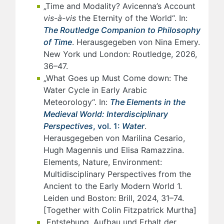
„Time and Modality? Avicenna’s Account
vis-à-vis
the Eternity of the World“. In:
The Routledge Companion to Philosophy
of Time
. Herausgegeben von Nina Emery.
New York und London: Routledge, 2026,
36­–­47.
„What Goes up Must Come down: The
Water Cycle in Early Arabic
Meteorology“. In:
The Elements in the
Medieval World: Interdisciplinary
Perspectives
, vol. 1:
Water
.
Herausgegeben von Marilina Cesario,
Hugh Magennis und Elisa Ramazzina.
Elements, Nature, Environment:
Multidisciplinary Perspectives from the
Ancient to the Early Modern World 1.
Leiden und Boston: Brill, 2024, 31–74.
[Together with Colin Fitzpatrick Murtha]
„Entstehung, Aufbau und Erhalt der