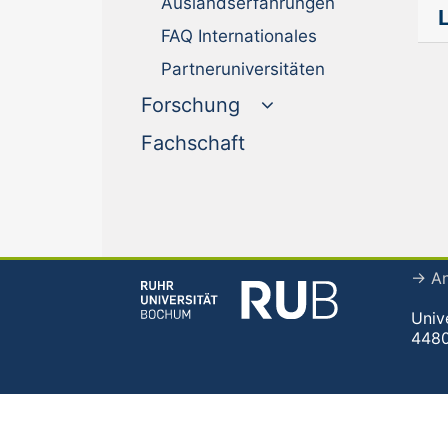
Auslandserfahrungen
FAQ Internationales
Partneruniversitäten
Forschung
(current)
Fachschaft
→ An
Univ
448