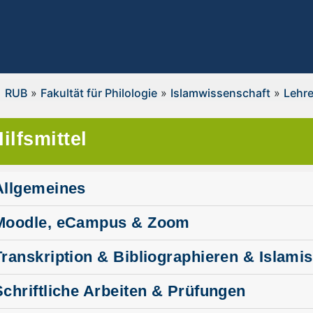
RUB
»
Fakultät für Philologie
»
Islamwissenschaft
»
Lehr
ilfsmittel
Allgemeines
Moodle, eCampus & Zoom
Transkription & Bibliographieren & Islami
Schriftliche Arbeiten & Prüfungen