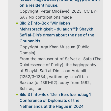
on a resident house.
Copyright: Petar Milošević, 2023, CC BY-
SA / No contributions made
Bild 2 [Info-Box "Wir lieben
Mehrsprachigkeit – du auch?"]: Shaykh
Safi al-Din’s dream about the rise of the
Chubanids
Copyright: Aga Khan Museum (Public
Domain)
From the manuscript of Safvat al-Safa (The
Quintessence of Purity), the hagiography
of Shaykh Safi al-Din Ishaq Ardabili
(1252/3–1334), written by Isma’il bin
Bazzaz (d. 1391–92); copy from 1582,
Schiras, Iran.
Bild 3 [Info-Box "Dein Berufseinstieg"]:
Conference of Diplomats of the
Netherlands at the Hague in 2024