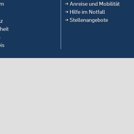
um
Anreise und Mobilität
Hilfe im Notfall
Stellenangebote
tz
heit
m
is