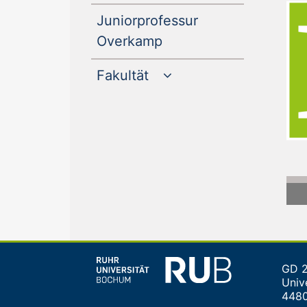
Juniorprofessur
(current)
Overkamp
Fakultät
GD 2
Unive
448