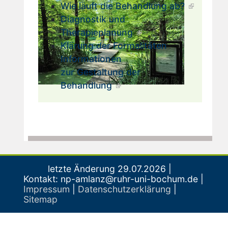
Wie läuft die Behandlung ab?
Diagnostik und
Therapieplanung
Klärung der Formalitäten
Informationen
zur Gestaltung der
Behandlung
letzte Änderung
29.07.2026
|
Kontakt: np-amlanz@ruhr-uni-bochum.de |
Impressum
|
Datenschutzerklärung
|
Sitemap