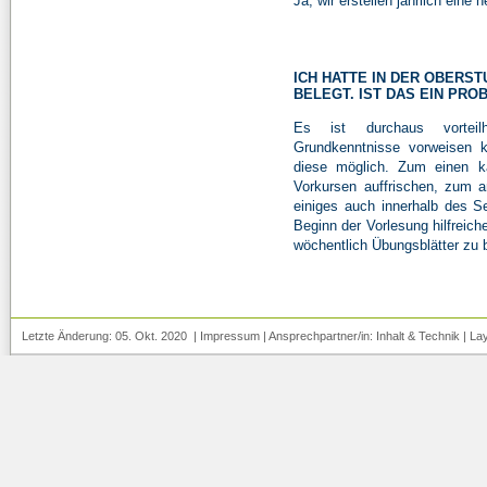
Ja, wir erstellen jährlich ein
ICH HATTE IN DER OBERST
BELEGT. IST DAS EIN PRO
Es ist durchaus vorteilh
Grundkenntnisse vorweisen k
diese möglich. Zum einen k
Vorkursen auffrischen, zum 
einiges auch innerhalb des 
Beginn der Vorlesung hilfreiche
wöchentlich Übungsblätter zu 
Letzte Änderung: 05. Okt. 2020 |
Impressum
| Ansprechpartner/in:
Inhalt
&
Technik
| La