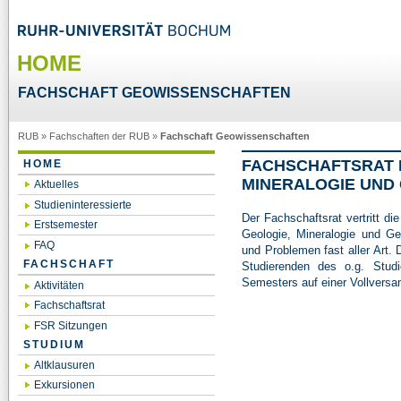
HOME
FACHSCHAFT GEOWISSENSCHAFTEN
RUB
»
Fachschaften der RUB
»
Fachschaft Geowissenschaften
FACHSCHAFTSRAT 
HOME
MINERALOGIE UND
Aktuelles
Studieninteressierte
Der Fachschaftsrat vertritt d
Erstsemester
Geologie, Mineralogie und Ge
FAQ
und Problemen fast aller Art.
FACHSCHAFT
Studierenden des o.g. Stud
Semesters auf einer Vollvers
Aktivitäten
Fachschaftsrat
FSR Sitzungen
STUDIUM
Altklausuren
Exkursionen