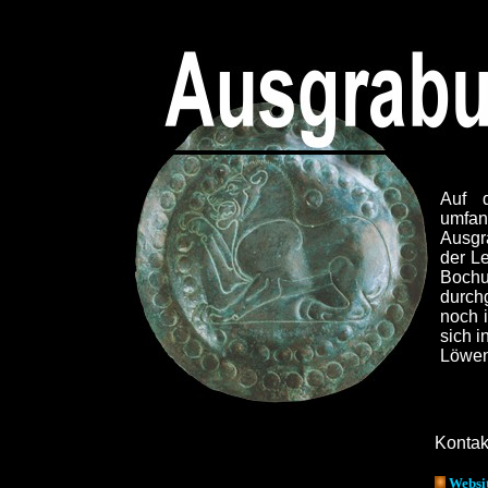
Auf d
umfa
Ausgr
der L
Bochu
durch
noch 
sich 
Löwen 
Kontak
Websit