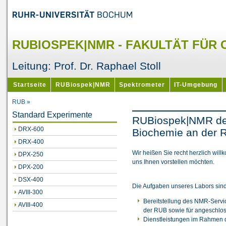
RUBIOSPEK|NMR - FAKULTÄT FÜR 
Leitung: Prof. Dr. Raphael Stoll
Startseite
RUBiospek|NMR
Spektrometer
IT-Umgebung
RUB »
Standard Experimente
RUBiospek|NMR der
DRX-600
Biochemie an der R
DRX-400
Wir heißen Sie recht herzlich will
DPX-250
uns Ihnen vorstellen möchten.
DPX-200
DSX-400
Die Aufgaben unseres Labors sind
AVIII-300
Bereitstellung des NMR-Servic
AVIII-400
der RUB sowie für angeschlos
Dienstleistungen im Rahmen d